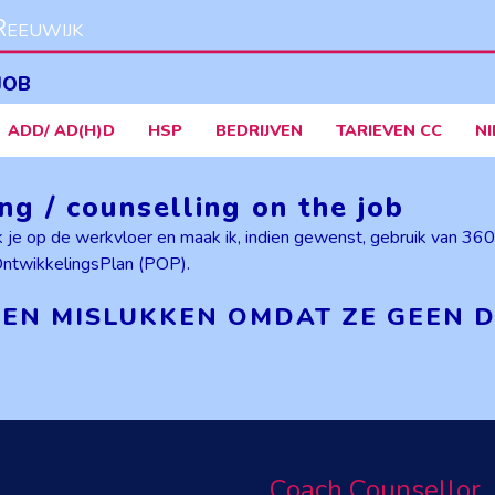
eeuwijk
JOB
ADD/ AD(H)D
HSP
BEDRIJVEN
TARIEVEN CC
N
ng / counselling on the job
 ik je op de werkvloer en maak ik, indien gewenst, gebruik van 3
OntwikkelingsPlan (POP).
EN MISLUKKEN OMDAT ZE GEEN 
Coach Counsellor