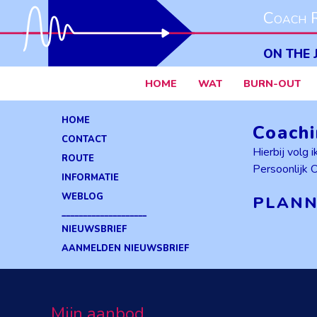
Coach R
ON THE 
HOME
WAT
BURN-OUT
HOME
Coachi
CONTACT
Hierbij volg
ROUTE
Persoonlijk 
INFORMATIE
WEBLOG
PLANN
____________________
NIEUWSBRIEF
AANMELDEN NIEUWSBRIEF
Mijn aanbod