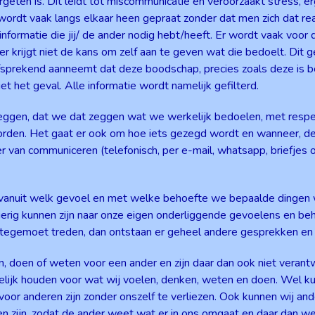
eten is. Dit leidt tot miscommunicatie en veroorzaakt stress, er
ordt vaak langs elkaar heen gepraat zonder dat men zich dat realis
informatie die jij/ de ander nodig hebt/heeft. Er wordt vaak voor 
r krijgt niet de kans om zelf aan te geven wat die bedoelt. Dit 
fsprekend aanneemt dat deze boodschap, precies zoals deze is b
iet het geval. Alle informatie wordt namelijk gefilterd.
eggen, dat we dat zeggen wat we werkelijk bedoelen, met respec
orden. Het gaat er ook om hoe iets gezegd wordt en wanneer, de l
ier van communiceren (telefonisch, per e-mail, whatsapp, briefjes o
 vanuit welk gevoel en met welke behoefte we bepaalde dingen 
ig kunnen zijn naar onze eigen onderliggende gevoelens en beh
tegemoet treden, dan ontstaan er geheel andere gesprekken en r
, doen of weten voor een ander en zijn daar dan ook niet verantw
elijk houden voor wat wij voelen, denken, weten en doen. We
r voor anderen zijn zonder onszelf te verliezen. Ook kunnen wij a
n zijn, zodat de ander weet wat er in ons omgaat en daar dan wel