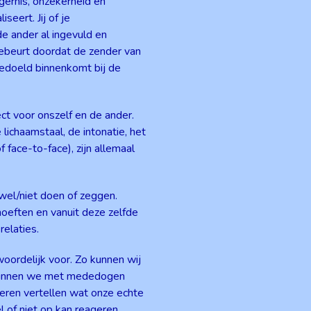
gernis, onzekerheid en
eert. Jij of je
de ander al ingevuld en
gebeurt doordat de zender van
edoeld binnenkomt bij de
t voor onszelf en de ander.
ichaamstaal, de intonatie, het
f face-to-face), zijn allemaal
wel/niet doen of zeggen.
oeften en vanuit deze zelfde
elaties.
oordelijk voor. Zo kunnen wij
l kunnen we met mededogen
nderen vertellen wat onze echte
 of niet op kan reageren.