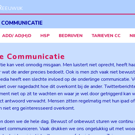
eeuwijk
 COMMUNICATIE
ADD/ AD(H)D
HSP
BEDRIJVEN
TARIEVEN CC
N
re Communicatie
ie kan veel onnodig misgaan. Men luistert niet oprecht, heeft ha
ar wat de ander precies bedoelt. Ook is men zich vaak niet bewu
dia heeft een slechte invloed op de onderlinge communicatie. Veel
niet over nagedacht hoe dit overkomt bij de ander. Twitterberic
ment niet op zit te wachten en waar je wel door getriggerd kan w
ect antwoord verwacht. Mensen zitten regelmatig met hun ipad of
en niet erg geïnteresseerd overkomt.
 doen we de hele dag. Bewust of onbewust sturen we continu 
 niet communiceren. Vaak drukken we ons ongelukkig uit met wo