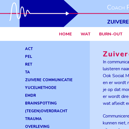
Coach R
ZUIVERE
HOME
WAT
BURN-OUT
ACT
Zuive
PEL
In communicat
RET
luisteren na
TA
Ook Social Me
ZUIVERE COMMUNICATIE
en er wordt 
YUCELMETHODE
je op dat mo
EMDR
er wordt dir
wat afleidt 
BRAINSPOTTING
(TEGEN)OVERDRACHT
Communiceren
TRAUMA
kunnen niet,
OVERLEVING