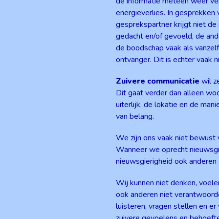
de informatie meteen weer verg
energieverlies. In gesprekken w
gesprekspartner krijgt niet de 
gedacht en/of gevoeld, de ande
de boodschap vaak als vanzel
ontvanger. Dit is echter vaak n
Zuivere communicatie
wil z
Dit gaat verder dan alleen wo
uiterlijk, de lokatie en de man
van belang.
We zijn ons vaak niet bewust
Wanneer we oprecht nieuwsgier
nieuwsgierigheid ook anderen 
Wij kunnen niet denken, voelen
ook anderen niet verantwoord
luisteren, vragen stellen en e
zuivere gevoelens en behoefte