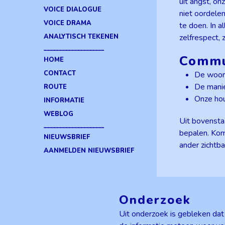
uit angst, o
VOICE DIALOGUE
niet oordele
VOICE DRAMA
te doen. In a
ANALYTISCH TEKENEN
zelfrespect, 
____________________
Commun
HOME
CONTACT
De woord
De manie
ROUTE
Onze hou
INFORMATIE
WEBLOG
Uit bovensta
____________________
bepalen. Kom
NIEUWSBRIEF
ander zichtba
AANMELDEN NIEUWSBRIEF
Onderzoek
Uit onderzoek is gebleken da