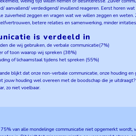
nzekerheid, weinig tijd willen nemen of desinteresse. Zuiver com
nd/ aanvallend/ verdedigend/ invullend reageren. Eerst horen wat
lle zuiverheid zeggen en vragen wat we willen zeggen en weten. Z
zelfvertrouwen, betere relaties en samenwerking, minder irritatie
icatie is verdeeld in
en die wij gebruiken, de verbale communicatie(7%)
r of toon waarop wij spreken (38%)
ding of lichaamstaal tijdens het spreken (55%)
ande blijkt dat onze non-verbale communicatie, onze houding en
t jouw houding wel overeen met de boodschap die je uitdraagt? Al
ar, zo niet voelbaar.
t 75% van alle mondelinge communicatie niet opgemerkt wordt, 